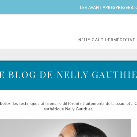
LES AVANT APRES
PRESSE
BL
NELLY GAUTHIER
MÉDECINE 
Mon cabinet
Botox
PlexR Plus
Publications
Traitement des rides
Traitement Plexr
E BLOG DE NELLY GAUTHI
Embellissement du regard
Arc voltaïque – Plasma
thérapie
Embelissement de la pointe
du nez et du menton
Indications légales sur le
botox
botox, les techniques utilisées, le différents traitements de la peau, etc. 
esthétique Nelly Gauthier.