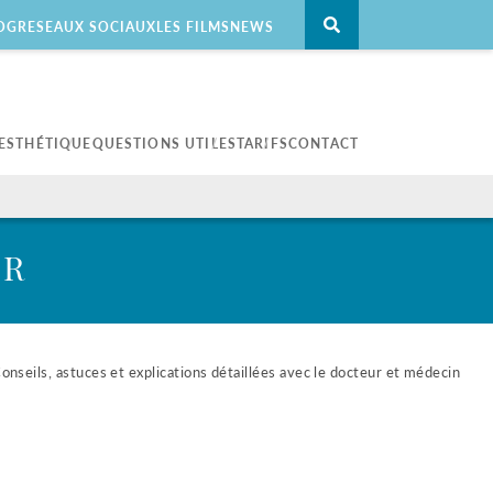
OG
RESEAUX SOCIAUX
LES FILMS
NEWS
ESTHÉTIQUE
QUESTIONS UTILES
TARIFS
CONTACT
Peau
Les hommes
La luminothérapie
Pour les hommes
ER
Laser Hybride Halo
Conseils, astuces et explications détaillées avec le docteur et médecin