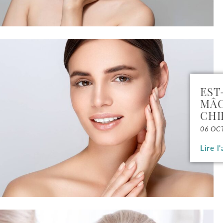
EST
MÂC
CHI
06 OC
Lire l'