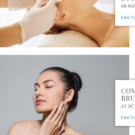
08 NO
Lire l'
COM
BRU
21 OC
Lire l'