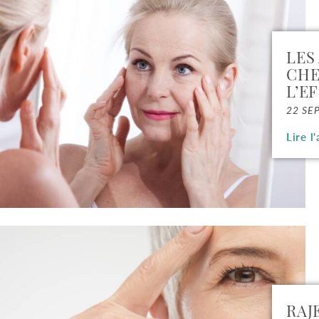
LES
CHE
L’E
22 SE
Lire l'
RAJ