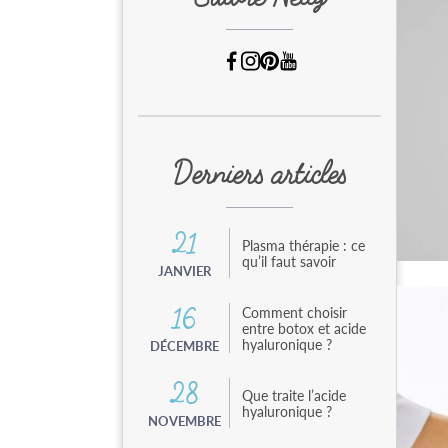
e
n
t
a
u
c
o
n
t
Derniers articles
e
n
u
21
Plasma thérapie : ce
qu’il faut savoir
JANVIER
Comment choisir
16
entre botox et acide
hyaluronique ?
DÉCEMBRE
28
Que traite l’acide
hyaluronique ?
NOVEMBRE