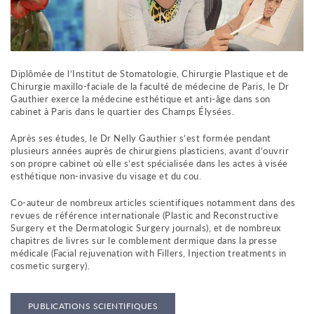
m
e
n
t
a
u
Diplômée de l’Institut de Stomatologie, Chirurgie Plastique et de
Chirurgie maxillo-faciale de la faculté de médecine de Paris, le Dr
c
Gauthier exerce la médecine esthétique et anti-âge dans son
o
cabinet à Paris dans le quartier des Champs Élysées.
n
t
Après ses études, le Dr Nelly Gauthier s’est formée pendant
e
plusieurs années auprès de chirurgiens plasticiens, avant d’ouvrir
n
son propre cabinet où elle s’est spécialisée dans les actes à visée
u
esthétique non-invasive du visage et du cou.
Co-auteur de nombreux articles scientifiques notamment dans des
revues de référence internationale (Plastic and Reconstructive
Surgery et the Dermatologic Surgery journals), et de nombreux
chapitres de livres sur le comblement dermique dans la presse
médicale (Facial rejuvenation with Fillers, Injection treatments in
cosmetic surgery).
PUBLICATIONS SCIENTIFIQUES