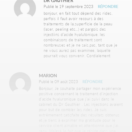
DR GAUTHIER
Publié le 19 septembre 2023
RÉPONDRE
bonjour, en fait tout dépend des rides.
parfois il faut avoir recours à des
traitements de la,superficie de la peau
(laser, peeling etc…) et pargois des
injectiins d’acide hyalutonique. les
combinaisons de traitement sont
nombreuses et je ne sais,pas, tant que je
ne vous aurez pas examinee, laquelle
pourrait vous convenir. Cordialement
MARION
Publié le 09 août 2023
RÉPONDRE
Bonjour, Je souhaite partager mon expérience
positive concernant le traitement d’injection
d’acide hyaluronique que j’ai suivi dans le
cabinet du Dr Gauthier . Les injections avaient
pour but de combler les rides. Je suis
extrêmement satisfaite des résultats obtenus
et je tiens à exprimer ma gratitude pour le
service client aimable et attentionné que j’ai
reçu. Malgré le fait que je réside dans une