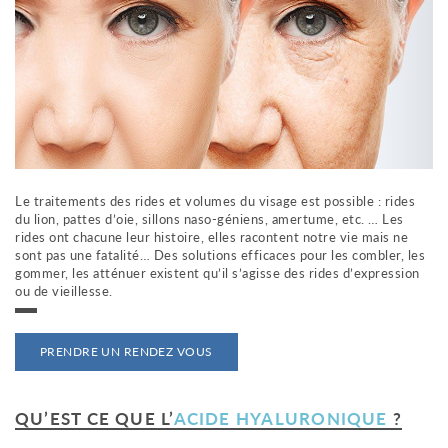
e
m
e
n
t
a
u
c
o
n
t
Le traitements des rides et volumes du visage est possible : rides
e
du lion, pattes d’oie, sillons naso-géniens, amertume, etc. … Les
n
rides ont chacune leur histoire, elles racontent notre vie mais ne
u
sont pas une fatalité… Des solutions efficaces pour les combler, les
gommer, les atténuer existent qu’il s’agisse des rides d’expression
ou de vieillesse.
PRENDRE UN RENDEZ VOUS
QU’EST CE QUE L’
ACIDE HYALURONIQUE
?