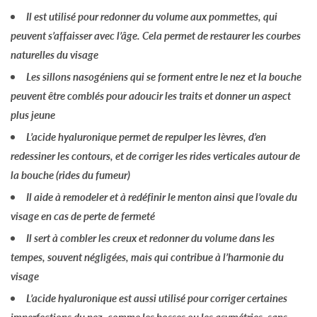
Il est utilisé pour
redonner du volume aux pommettes
, qui
peuvent s’affaisser avec l’âge. Cela permet de restaurer les courbes
naturelles du visage
Les sillons nasogéniens
qui se forment entre le nez et la bouche
peuvent être comblés pour adoucir les traits et donner un aspect
plus jeune
L’acide hyaluronique permet de
repulper les lèvres
, d’en
redessiner les contours, et de corriger les rides verticales autour de
la bouche (rides du fumeur)
Il aide à remodeler et à
redéfinir le menton
ainsi que l’
ovale du
visage
en cas de perte de fermeté
Il sert à combler les creux et redonner du volume dans les
tempes, souvent négligées, mais qui contribue à l’harmonie du
visage
L’acide hyaluronique est aussi utilisé pour corriger certaines
imperfections du nez
, comme les bosses ou les asymétries, sans