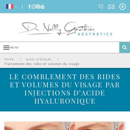
MENU
Home
I
Actes pratiqués
I
Traitements des rides et volumes du visage
A
l
LE COMBLEMENT DES RIDES
l
ET VOLUMES DU VISAGE PAR
e
r
INJECTIONS D’ACIDE
d
HYALURONIQUE
i
r
e
c
t