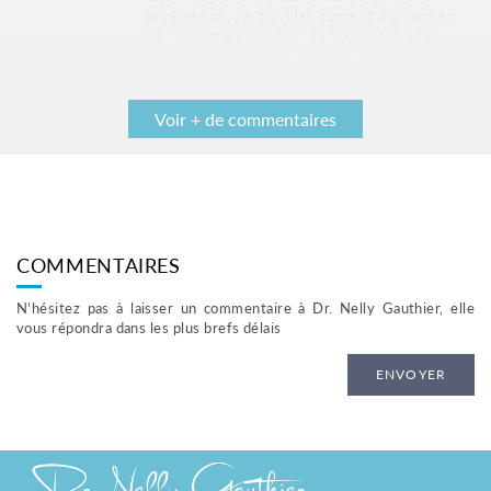
autre région, j’ai suivi les conseils d’un ami en
me rendant à Paris pour ce traitement, et je
n’ai absolument pas regretté ma décision.
Voir + de commentaires
DR GAUTHIER
Publié le 02 octobre 2023
RÉPONDRE
🙏🙏🤗
COMMENTAIRES
N’hésitez pas à laisser un commentaire à Dr. Nelly Gauthier, elle
vous répondra dans les plus brefs délais
ENVOYER