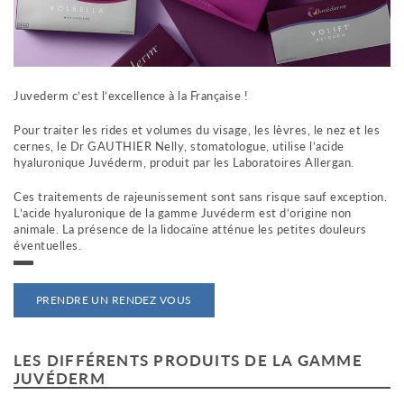
m
e
n
t
a
u
Juvederm c’est l’excellence à la Française !
c
o
Pour traiter les rides et volumes du visage, les lèvres, le nez et les
cernes, le Dr GAUTHIER Nelly, stomatologue, utilise l’acide
n
hyaluronique Juvéderm, produit par les Laboratoires Allergan.
t
e
Ces traitements de rajeunissement sont sans risque sauf exception.
n
L’acide hyaluronique de la gamme Juvéderm est d’origine non
u
animale. La présence de la lidocaïne atténue les petites douleurs
éventuelles.
PRENDRE UN RENDEZ VOUS
LES DIFFÉRENTS PRODUITS DE LA GAMME
JUVÉDERM