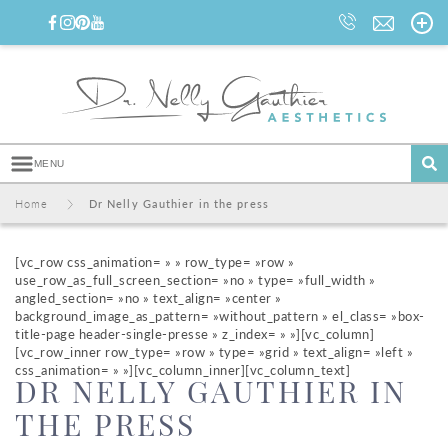
MENU
Home
I
Dr Nelly Gauthier in the press
A
l
[vc_row css_animation= » » row_type= »row »
l
use_row_as_full_screen_section= »no » type= »full_width »
e
angled_section= »no » text_align= »center »
r
background_image_as_pattern= »without_pattern » el_class= »box-
d
title-page header-single-presse » z_index= » »][vc_column]
i
[vc_row_inner row_type= »row » type= »grid » text_align= »left »
r
css_animation= » »][vc_column_inner][vc_column_text]
e
DR NELLY GAUTHIER IN
c
t
THE PRESS
e