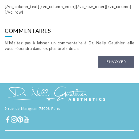
m
[/vc_column_text][/vc_column_inner][/vc_row_inner][/vc_column]
e
[/vc_row]
n
t
a
COMMENTAIRES
u
c
N’hésitez pas à laisser un commentaire à Dr. Nelly Gauthier, elle
o
vous répondra dans les plus brefs délais
n
t
e
ENVOYER
n
u
9 rue de Marignan 75008 Paris