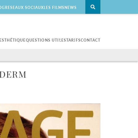
OG
RESEAUX SOCIAUX
LES FILMS
NEWS
ESTHÉTIQUE
QUESTIONS UTILES
TARIFS
CONTACT
Peau
Les hommes
La luminothérapie
Pour les hommes
EDERM
Laser Hybride Halo