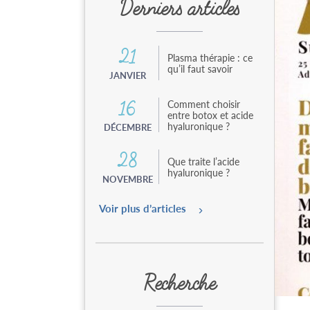
Derniers articles
e
n
t
a
21
u
Plasma thérapie : ce
c
qu’il faut savoir
JANVIER
o
n
Comment choisir
16
t
entre botox et acide
e
hyaluronique ?
DÉCEMBRE
n
u
28
Que traite l’acide
hyaluronique ?
NOVEMBRE
Voir plus d’articles
Recherche