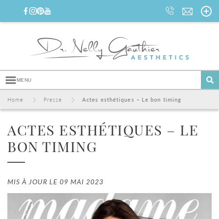
MENU
Home
I
Presse
I
Actes esthétiques – Le bon timing
A
l
ACTES ESTHÉTIQUES – LE
l
e
BON TIMING
r
d
i
r
MIS À JOUR LE 09 MAI 2023
e
c
t
e