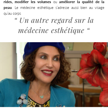
rides, modifier les volumes
ou
améliorer la qualité de la
n
t
peau
. Le médecine esthétique s’adresse aussi bien au visage
a
qu’au corps
u
“ Un autre regard sur la
c
o
n
médecine esthétique “
t
e
n
u