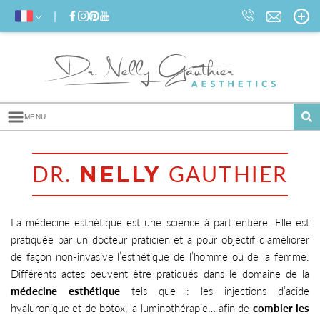
MENU
A
l
l
DR.
GAUTHIER
NELLY
e
r
d
i
La médecine esthétique est une science à part entière. Elle est
r
pratiquée par un docteur praticien et a pour objectif d’améliorer
e
de façon non-invasive l’esthétique de l’homme ou de la femme.
c
t
Différents actes peuvent être pratiqués dans le domaine de la
e
médecine esthétique
tels que : les
injections d’acide
m
hyaluronique
et de
botox
, la
luminothérapie
… afin de
combler les
e