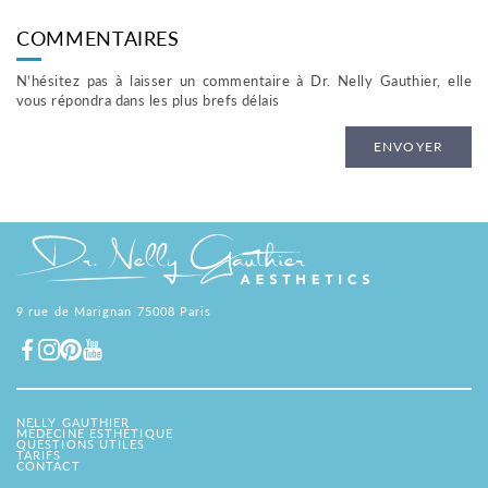
COMMENTAIRES
PIERRE
Publié le 01 mai 2024
RÉPONDRE
N’hésitez pas à laisser un commentaire à Dr. Nelly Gauthier, elle
Bonjour docteur je fais du sport
vous répondra dans les plus brefs délais
régulièrement, je suis un sportif passionné. Je
m’intéresse aux injections d’acide
ENVOYER
Hyaluronique dans le nez pour améliorer sa
forme, je m’inquiète un peu sur l’impact de
ces injections sur ma capacité à faire mon
sport et mes autres activités habituelles
immédiatement après l’intervention. Alors
j’aurai aimé avoir des conseils sur les activités
à éviter ou à adapter pendant la récupération
après l’injection d’acide Hyaluronique dans le
nez ? Merci docteur
9 rue de Marignan 75008 Paris
DR GAUTHIER
Publié le 01 mai 2024
RÉPONDRE
NELLY GAUTHIER
Les conseils post-acte dépendent de l’acte
MÉDECINE ESTHÉTIQUE
QUESTIONS UTILES
lui-même. Je ne sais pas si vous êtes une
TARIFS
bonne indication, je ne sais pas dans quelle
CONTACT
zone les injections seront faites etc… Ce