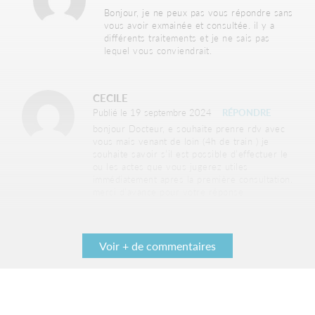
Bonjour, je ne peux pas vous répondre sans
vous avoir exmainée et consultée. il y a
différents traitements et je ne sais pas
lequel vous conviendrait.
CECILE
Publié le 19 septembre 2024
RÉPONDRE
bonjour Docteur, e souhaite prenre rdv avec
vous mais venant de loin (4h de train ) je
souhaite savoir s’il est possible d’effectuer le
ou les actes que vous jugerez utiles
immédiatement apres la première consultation.
merci d’avance pour votre réponse
DR GAUTHIER
Voir + de commentaires
Publié le 20 septembre 2024
RÉPONDRE
Bonjour, Tout dépend de l’acte … mais bien
sûr il est possible d’agir au cours de la
1ere consultation.